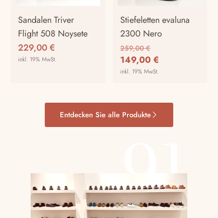
Sandalen Triver
Stiefeletten evaluna
Flight 508 Noysete
2300 Nero
Ursprünglicher
229,00
€
259,00
€
Preis
Aktueller
149,00
€
inkl. 19% MwSt.
war:
Preis
inkl. 19% MwSt.
259,00 €
ist:
149,00 €.
Entdecken Sie alle Produkte
91