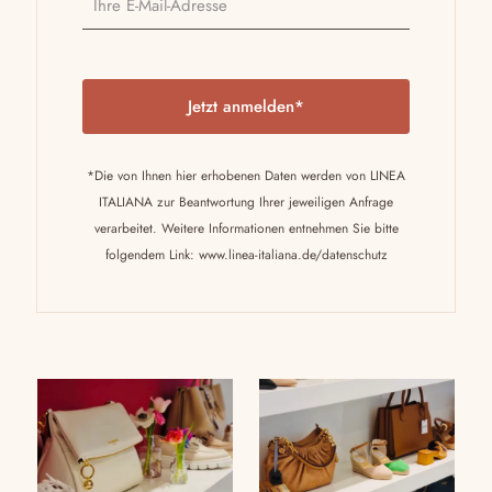
P
l
e
a
*Die von Ihnen hier erhobenen Daten werden von LINEA
s
ITALIANA zur Beantwortung Ihrer jeweiligen Anfrage
e
verarbeitet. Weitere Informationen entnehmen Sie bitte
l
folgendem Link:
www.linea-italiana.de/datenschutz
e
a
v
e
t
h
i
s
f