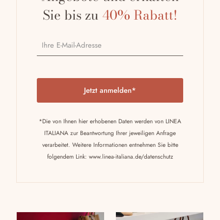
Sie bis zu
40% Rabatt!
P
l
e
a
*Die von Ihnen hier erhobenen Daten werden von LINEA
s
ITALIANA zur Beantwortung Ihrer jeweiligen Anfrage
e
verarbeitet. Weitere Informationen entnehmen Sie bitte
l
folgendem Link:
www.linea-italiana.de/datenschutz
e
a
v
e
t
h