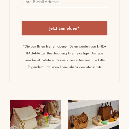
P
l
e
a
*Die von Ihnen hier erhobenen Daten werden von LINEA
s
ITALIANA zur Beantwortung Ihrer jeweiligen Anfrage
e
verarbeitet. Weitere Informationen entnehmen Sie bitte
l
folgendem Link:
www.linea-italiana.de/datenschutz
e
a
v
e
t
h
i
s
f