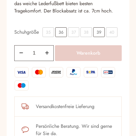
das weiche Lederfußbett bieten besten
Tragekomfort. Der Blockabsatz ist ca. 7cm hoch.
Schuhgröße
35
36
37
38
39
40
Pumps
Warenkorb
Eliza
di
Venezia
10522
Nero
Menge
Versandkostenfreie Lieferung
Persönliche Beratung. Wir sind gerne
für Sie da.