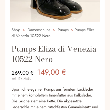
Shop
>
Damenschuhe
>
Pumps
>
Pumps Eliza
di Venezia 10522 Nero
Pumps Eliza di Venezia
10522 Nero
Ursprünglicher
Aktueller
149,00
€
269,00
€
Preis
Preis
inkl. 19% MwSt.
war:
ist:
269,00 €
149,00 €.
Sportlich eleganter Pumps aus feinstem Lackleder
mit einem komplettem Innenfutter aus Kalbsleder.
Die Lasche ziert eine Kette. Die abgesetzte
Ledersohle mit einem rutschfesten Gummieinsatz und