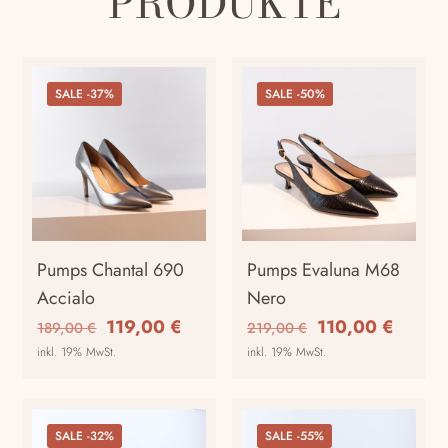
PRODUKTE
SALE -37%
SALE -50%
Pumps Chantal 690
Pumps Evaluna M68
Accialo
Nero
Ursprünglicher
Aktueller
Ursprünglicher
Aktuel
119,00
€
110,00
€
189,00
€
219,00
€
Preis
Preis
Preis
Preis
inkl. 19% MwSt.
inkl. 19% MwSt.
war:
ist:
war:
ist:
Dieses
Dieses
189,00 €
119,00 €.
219,00 €
110,00
Produkt
Produkt
weist
weist
SALE -32%
SALE -55%