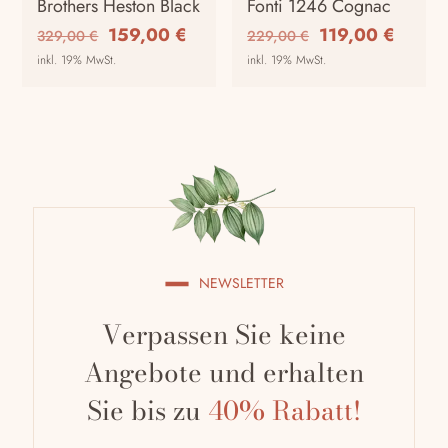
Brothers Heston Black
Fonti 1246 Cognac
gewählt
Produktseite
Ursprünglicher
Aktueller
Ursprünglicher
Aktuel
159,00
€
119,00
€
329,00
€
229,00
€
werden
gewählt
Preis
Preis
Preis
Preis
inkl. 19% MwSt.
inkl. 19% MwSt.
werden
war:
ist:
war:
ist:
Dieses
329,00 €
159,00 €.
229,00 €
119,00
Produkt
weist
mehrere
Varianten
auf.
Die
Optionen
NEWSLETTER
können
auf
Verpassen Sie keine
der
Produktseite
Angebote und erhalten
gewählt
Sie bis zu
40% Rabatt!
werden