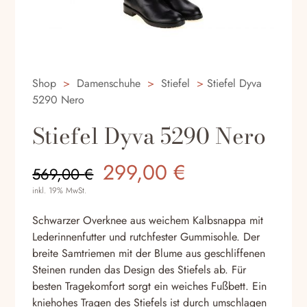
Shop
>
Damenschuhe
>
Stiefel
>
Stiefel Dyva
5290 Nero
Stiefel Dyva 5290 Nero
Ursprünglicher
Aktueller
299,00
€
569,00
€
Preis
Preis
inkl. 19% MwSt.
war:
ist:
569,00 €
299,00 €.
Schwarzer Overknee aus weichem Kalbsnappa mit
Lederinnenfutter und rutchfester Gummisohle. Der
breite Samtriemen mit der Blume aus geschliffenen
Steinen runden das Design des Stiefels ab. Für
besten Tragekomfort sorgt ein weiches Fußbett. Ein
kniehohes Tragen des Stiefels ist durch umschlagen