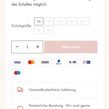
des Schaftes möglich.
35
37
37,5
38
38,5
Schuhgröße
39
40
Stiefel
Warenkorb
Dyva
5290
Nero
Menge
Versandkostenfreie Lieferung
Persönliche Beratung. Wir sind gerne