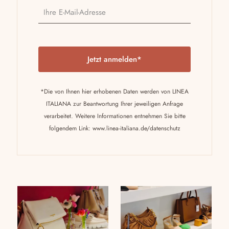
P
l
e
a
*Die von Ihnen hier erhobenen Daten werden von LINEA
s
ITALIANA zur Beantwortung Ihrer jeweiligen Anfrage
e
verarbeitet. Weitere Informationen entnehmen Sie bitte
l
folgendem Link:
www.linea-italiana.de/datenschutz
e
a
v
e
t
h
i
s
f