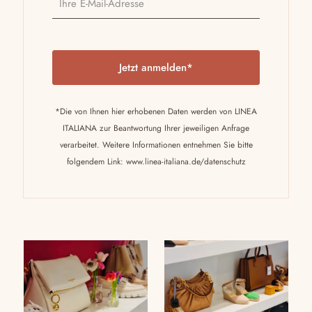
P
l
e
a
*Die von Ihnen hier erhobenen Daten werden von LINEA
s
ITALIANA zur Beantwortung Ihrer jeweiligen Anfrage
e
verarbeitet. Weitere Informationen entnehmen Sie bitte
l
folgendem Link:
www.linea-italiana.de/datenschutz
e
a
v
e
t
h
i
s
f