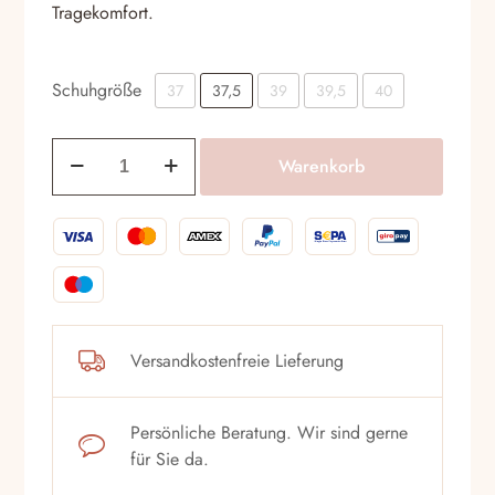
Tragekomfort.
Schuhgröße
37
37,5
39
39,5
40
Stiefeletten
Warenkorb
V.F.Italia
2210
Ver.Piombo
Menge
Versandkostenfreie Lieferung
Persönliche Beratung. Wir sind gerne
für Sie da.