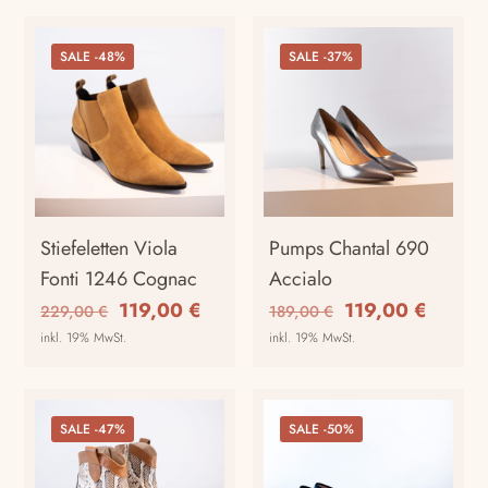
SALE -48%
SALE -37%
Stiefeletten Viola
Pumps Chantal 690
Fonti 1246 Cognac
Accialo
Ursprünglicher
Aktueller
Ursprünglicher
Aktuell
119,00
€
119,00
€
229,00
€
189,00
€
Preis
Preis
Preis
Preis
inkl. 19% MwSt.
inkl. 19% MwSt.
war:
ist:
war:
ist:
Dieses
Dieses
229,00 €
119,00 €.
189,00 €
119,00
Produkt
Produkt
weist
weist
SALE -47%
SALE -50%
mehrere
mehrere
Varianten
Varianten