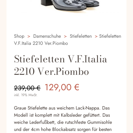
Shop
>
Damenschuhe
>
Stiefeletten
>
Stiefeletten
V.F.Italia 2210 Ver.Piombo
Stiefeletten V.F.Italia
2210 Ver.Piombo
Ursprünglicher
Aktueller
129,00
€
239,00
€
Preis
Preis
inkl. 19% MwSt.
war:
ist:
239,00 €
129,00 €.
Graue Stiefelette aus weichem Lack-Nappa. Das
Modell ist komplett mit Kalbsleder gefüttert. Das
weiche Lederfußbett, die rutschfeste Gummisohle
und der 4cm hohe Blockabsatz sorgen für besten