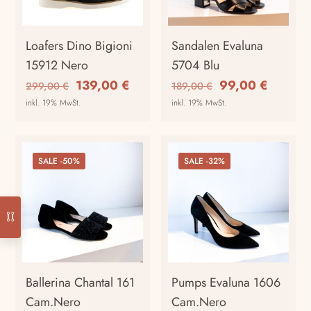
auf
Optionen
der
können
Produktseite
auf
Loafers Dino Bigioni
Sandalen Evaluna
gewählt
der
15912 Nero
5704 Blu
werden
Produktseite
Ursprünglicher
Aktueller
Ursprünglicher
Aktuell
139,00
€
99,00
€
299,00
€
189,00
€
gewählt
Preis
Preis
Preis
Preis
inkl. 19% MwSt.
inkl. 19% MwSt.
werden
war:
ist:
war:
ist:
Dieses
Dieses
299,00 €
139,00 €.
189,00 €
99,00 €
Produkt
Produkt
weist
weist
SALE -50%
SALE -32%
mehrere
mehrere
Varianten
Varianten
auf.
auf.
Die
Die
Optionen
Optionen
können
können
auf
auf
Ballerina Chantal 161
Pumps Evaluna 1606
der
der
Cam.Nero
Cam.Nero