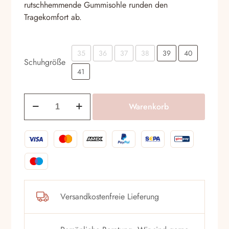
rutschhemmende Gummisohle runden den
Tragekomfort ab.
35
36
37
38
39
40
Schuhgröße
41
Sandalen
Warenkorb
Luca
Grossi
K568
Nero
Menge
Versandkostenfreie Lieferung