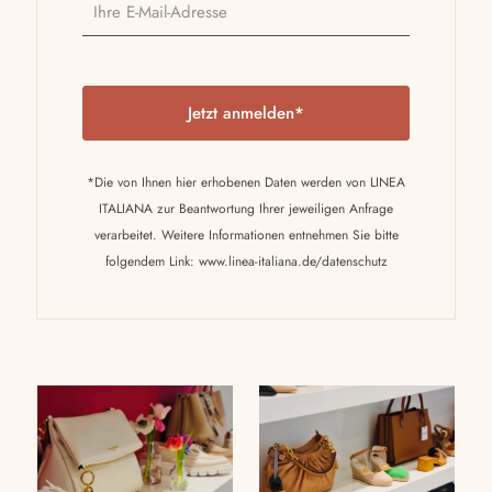
P
l
e
a
*Die von Ihnen hier erhobenen Daten werden von LINEA
s
ITALIANA zur Beantwortung Ihrer jeweiligen Anfrage
e
verarbeitet. Weitere Informationen entnehmen Sie bitte
l
folgendem Link:
www.linea-italiana.de/datenschutz
e
a
v
e
t
h
i
s
f