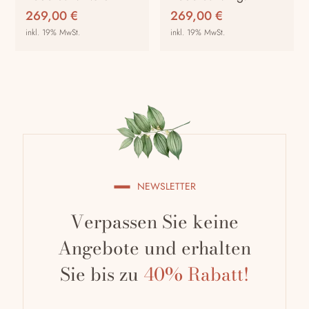
Produktseite
Produktseite
269,00
€
269,00
€
gewählt
gewählt
inkl. 19% MwSt.
inkl. 19% MwSt.
werden
werden
Dieses
Dieses
Produkt
Produkt
weist
weist
mehrere
mehrere
Varianten
Varianten
auf.
auf.
Die
Die
Optionen
Optionen
NEWSLETTER
können
können
auf
auf
Verpassen Sie keine
der
der
Produktseite
Produktseite
Angebote und erhalten
gewählt
gewählt
Sie bis zu
40% Rabatt!
werden
werden