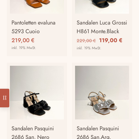
Optionen
Optionen
können
können
auf
auf
Pantoletten evaluna
Sandalen Luca Grossi
der
der
5293 Cuoio
H861 Monte.Black
Produktseite
Produktseite
Ursprünglicher
Aktuel
219,00
€
119,00
€
229,00
€
gewählt
gewählt
Preis
Preis
inkl. 19% MwSt.
inkl. 19% MwSt.
werden
werden
war:
ist:
Dieses
Dieses
229,00 €
119,00
Produkt
Produkt
weist
weist
mehrere
mehrere
Varianten
Varianten
auf.
auf.
Die
Die
Optionen
Optionen
können
können
auf
auf
Sandalen Pasquini
Sandalen Pasquini
der
der
2686 San. Nero
2686 San.Arg.