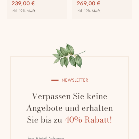
239,00
€
269,00
€
gewählt
gewählt
inkl. 19% MwSt.
inkl. 19% MwSt.
werden
werden
Dieses
Dieses
Produkt
Produkt
weist
weist
mehrere
mehrere
Varianten
Varianten
auf.
auf.
Die
Die
Optionen
Optionen
NEWSLETTER
können
können
auf
auf
Verpassen Sie keine
der
der
Produktseite
Produktseite
Angebote und erhalten
gewählt
gewählt
Sie bis zu
40% Rabatt!
werden
werden