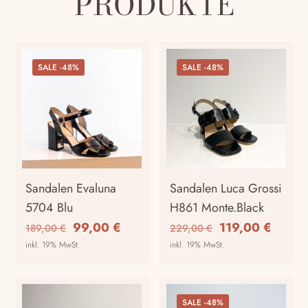
PRODUKTE
SALE -48%
SALE -48%
Sandalen Evaluna
Sandalen Luca Grossi
5704 Blu
H861 Monte.Black
Ursprünglicher
Aktueller
Ursprünglicher
Aktuel
99,00
€
119,00
€
189,00
€
229,00
€
Preis
Preis
Preis
Preis
inkl. 19% MwSt.
inkl. 19% MwSt.
war:
ist:
war:
ist:
Dieses
Dieses
189,00 €
99,00 €.
229,00 €
119,00
Produkt
Produkt
weist
weist
SALE -48%