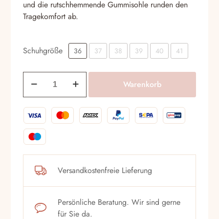
und die rutschhemmende Gummisohle runden den
Tragekomfort ab.
Schuhgröße
36
37
38
39
40
41
Sandalen
Warenkorb
Pasquini
2706
Nero
Menge
Versandkostenfreie Lieferung
Persönliche Beratung. Wir sind gerne
für Sie da.