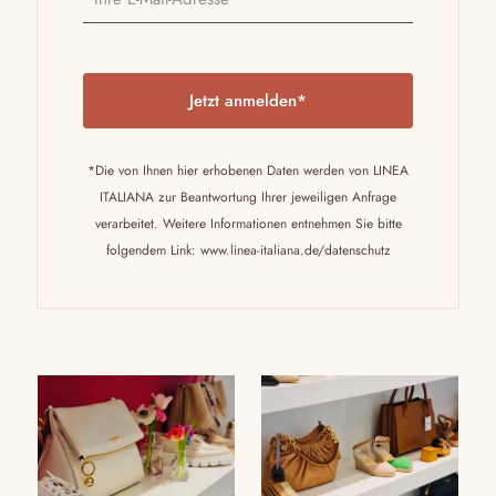
P
l
e
a
*Die von Ihnen hier erhobenen Daten werden von LINEA
s
ITALIANA zur Beantwortung Ihrer jeweiligen Anfrage
e
verarbeitet. Weitere Informationen entnehmen Sie bitte
l
folgendem Link:
www.linea-italiana.de/datenschutz
e
a
v
e
t
h
i
s
f
i