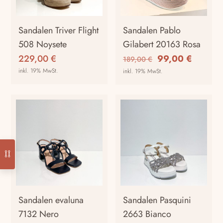
Optionen
Optionen
können
können
auf
auf
Sandalen Triver Flight
Sandalen Pablo
der
der
508 Noysete
Gilabert 20163 Rosa
Produktseite
Produktseite
Ursprünglicher
Aktuell
229,00
€
99,00
€
189,00
€
gewählt
gewählt
Preis
Preis
inkl. 19% MwSt.
inkl. 19% MwSt.
werden
werden
war:
ist:
Dieses
Dieses
189,00 €
99,00 €
Produkt
Produkt
weist
weist
mehrere
mehrere
Varianten
Varianten
auf.
auf.
Die
Die
Optionen
Optionen
können
können
auf
auf
Sandalen evaluna
Sandalen Pasquini
der
der
7132 Nero
2663 Bianco
Produktseite
Produktseite