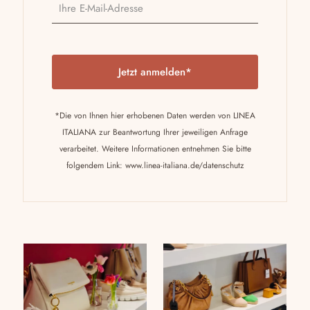
P
l
e
a
*Die von Ihnen hier erhobenen Daten werden von LINEA
s
ITALIANA zur Beantwortung Ihrer jeweiligen Anfrage
e
verarbeitet. Weitere Informationen entnehmen Sie bitte
l
folgendem Link:
www.linea-italiana.de/datenschutz
e
a
v
e
t
h
i
s
f