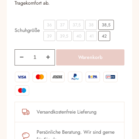
Tragekomfort ab.
36
37
37,5
38
38,5
Schuhgröße
39
39,5
40
41
42
Slipper
Warenkorb
Luca
Grossi
G371
Saddel
Menge
Versandkostenfreie Lieferung
Persönliche Beratung. Wir sind gerne