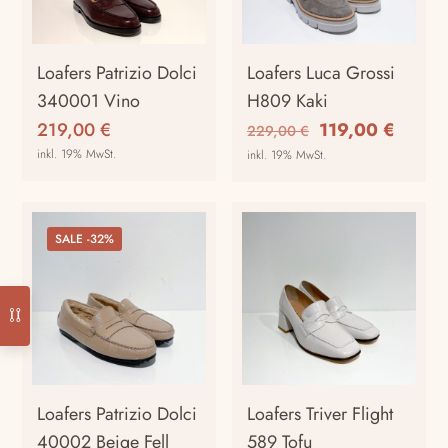
Optionen
Optionen
können
können
auf
auf
Loafers Patrizio Dolci
Loafers Luca Grossi
der
der
340001 Vino
H809 Kaki
Produktseite
Produktseite
Ursprünglicher
Aktuel
219,00
€
119,00
€
229,00
€
gewählt
gewählt
Preis
Preis
inkl. 19% MwSt.
inkl. 19% MwSt.
werden
werden
war:
ist:
Dieses
Dieses
229,00 €
119,00
Produkt
Produkt
weist
weist
SALE -32%
mehrere
mehrere
Varianten
Varianten
auf.
auf.
Die
Die
Optionen
Optionen
können
können
auf
auf
Loafers Patrizio Dolci
Loafers Triver Flight
der
der
40002 Beige Fell
589 Tofu