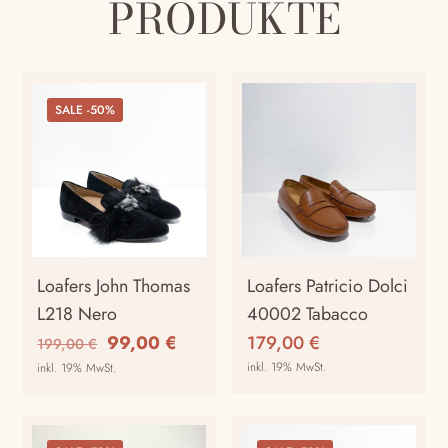
PRODUKTE
SALE -50%
Loafers John Thomas
Loafers Patricio Dolci
L218 Nero
40002 Tabacco
Ursprünglicher
Aktueller
99,00
€
179,00
€
199,00
€
Preis
Preis
inkl. 19% MwSt.
inkl. 19% MwSt.
war:
ist:
Dieses
Dieses
199,00 €
99,00 €.
Produkt
Produkt