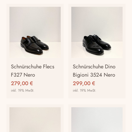
Schnürschuhe Flecs
Schnürschuhe Dino
F327 Nero
Bigioni 3524 Nero
279,00
€
299,00
€
inkl. 19% MwSt.
inkl. 19% MwSt.
Dieses
Dieses
Produkt
Produkt
weist
weist
mehrere
mehrere
Varianten
Varianten