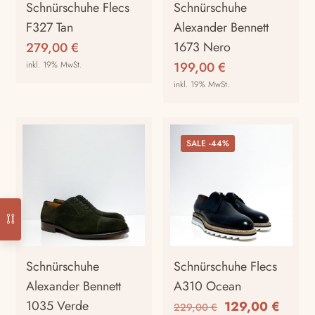
auf
auf
Schnürschuhe Flecs
Schnürschuhe
der
der
F327 Tan
Alexander Bennett
Produktseite
Produktseite
1673 Nero
279,00
€
gewählt
gewählt
inkl. 19% MwSt.
199,00
€
werden
werden
inkl. 19% MwSt.
Dieses
Produkt
Dieses
weist
Produkt
mehrere
weist
SALE -44%
Varianten
mehrere
auf.
Varianten
Die
auf.
Optionen
Die
können
Optionen
auf
können
der
auf
Schnürschuhe
Schnürschuhe Flecs
Produktseite
der
Alexander Bennett
A310 Ocean
gewählt
Produktseite
1035 Verde
Ursprünglicher
Aktuel
129,00
€
229,00
€
werden
gewählt