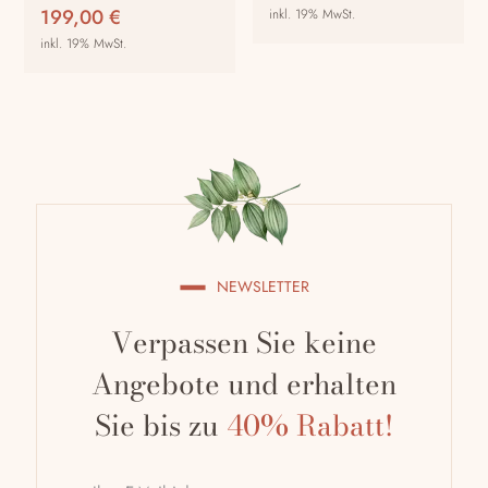
Preis
Preis
199,00
€
inkl. 19% MwSt.
werden
war:
ist:
inkl. 19% MwSt.
Dieses
229,00 €
129,0
Produkt
Dieses
weist
Produkt
mehrere
weist
Varianten
mehrere
auf.
Varianten
Die
auf.
Optionen
Die
können
Optionen
NEWSLETTER
auf
können
der
auf
Verpassen Sie keine
Produktseite
der
gewählt
Produktseite
Angebote und erhalten
werden
gewählt
Sie bis zu
40% Rabatt!
werden