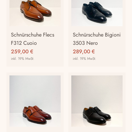
auf.
auf.
Die
Die
Optionen
Optionen
können
können
auf
auf
Schnürschuhe Flecs
Schnürschuhe Bigioni
der
der
F312 Cuoio
3503 Nero
Produktseite
Produktseite
259,00
€
289,00
€
gewählt
gewählt
inkl. 19% MwSt.
inkl. 19% MwSt.
werden
werden
Dieses
Dieses
Produkt
Produkt
weist
weist
mehrere
mehrere
Varianten
Varianten
auf.
auf.
Die
Die
Optionen
Optionen
können
können