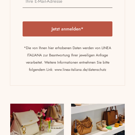
P
l
e
a
*Die von Ihnen hier erhobenen Daten werden von LINEA
s
ITALIANA zur Beantwortung Ihrer jeweiligen Anfrage
e
verarbeitet. Weitere Informationen entnehmen Sie bitte
l
folgendem Link:
www.linea-italiana.de/datenschutz
e
a
v
e
t
h
i
s
f