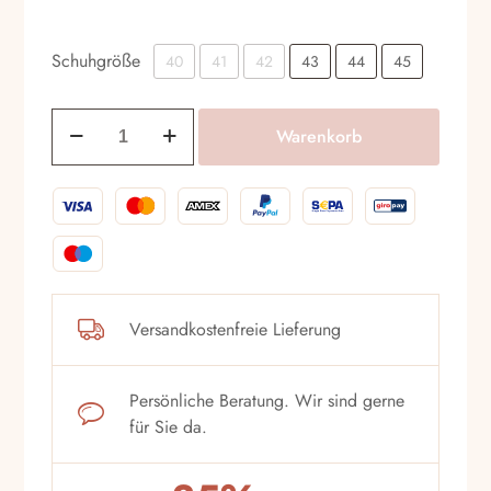
Schuhgröße
40
41
42
43
44
45
Schnürschuhe
Warenkorb
Flecs
F110
Nero
Menge
Versandkostenfreie Lieferung
Persönliche Beratung. Wir sind gerne
für Sie da.