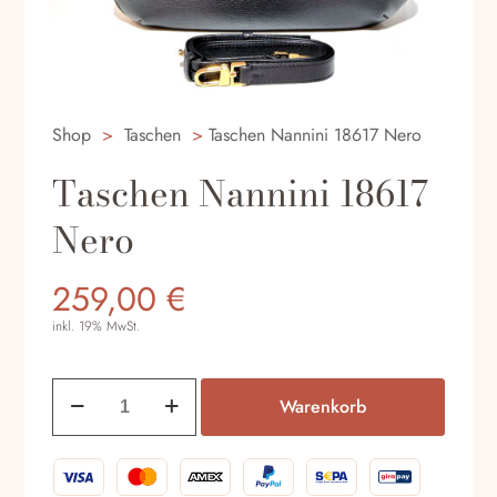
Shop
>
Taschen
>
Taschen Nannini 18617 Nero
Taschen Nannini 18617
Nero
259,00
€
inkl. 19% MwSt.
Taschen
Warenkorb
Nannini
18617
Nero
Menge