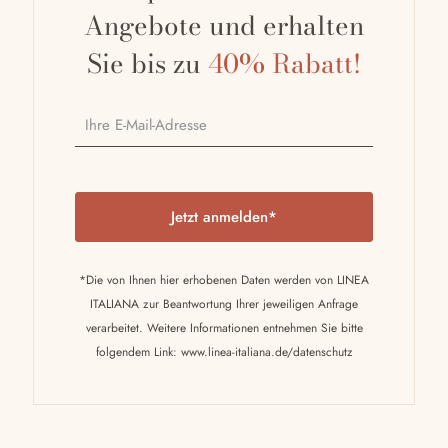
Angebote und erhalten
Sie bis zu
40% Rabatt!
P
l
e
a
*Die von Ihnen hier erhobenen Daten werden von LINEA
s
ITALIANA zur Beantwortung Ihrer jeweiligen Anfrage
e
verarbeitet. Weitere Informationen entnehmen Sie bitte
l
folgendem Link:
www.linea-italiana.de/datenschutz
e
a
v
e