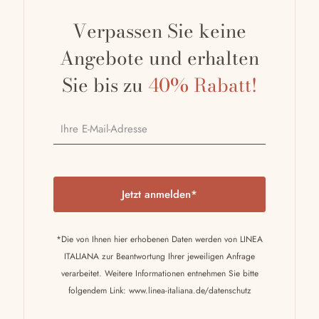
Verpassen Sie keine
Angebote und erhalten
Sie bis zu
40% Rabatt!
P
l
e
a
*Die von Ihnen hier erhobenen Daten werden von LINEA
s
ITALIANA zur Beantwortung Ihrer jeweiligen Anfrage
e
verarbeitet. Weitere Informationen entnehmen Sie bitte
l
folgendem Link:
www.linea-italiana.de/datenschutz
e
a