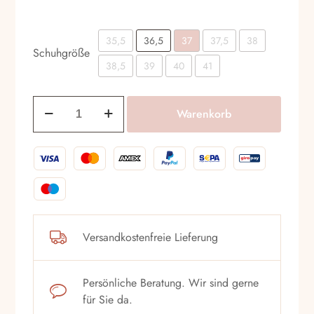
35,5
36,5
37
37,5
38
Schuhgröße
38,5
39
40
41
Ballerina
Warenkorb
Mascaro
44227
Blanco
Menge
Versandkostenfreie Lieferung
Persönliche Beratung. Wir sind gerne
für Sie da.