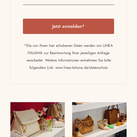
P
l
e
a
*Die von Ihnen hier erhobenen Daten werden von LINEA
s
ITALIANA zur Beantwortung Ihrer jeweiligen Anfrage
e
verarbeitet. Weitere Informationen entnehmen Sie bitte
l
folgendem Link:
www.linea-italiana.de/datenschutz
e
a
v
e
t
h
i
s
f
i