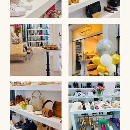
e
l
d
e
m
p
t
y
.