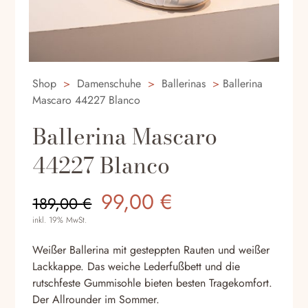
Shop
>
Damenschuhe
>
Ballerinas
>
Ballerina
Mascaro 44227 Blanco
Ballerina Mascaro
44227 Blanco
Ursprünglicher
Aktueller
99,00
€
189,00
€
Preis
Preis
inkl. 19% MwSt.
war:
ist:
189,00 €
99,00 €.
Weißer Ballerina mit gesteppten Rauten und weißer
Lackkappe. Das weiche Lederfußbett und die
rutschfeste Gummisohle bieten besten Tragekomfort.
Der Allrounder im Sommer.