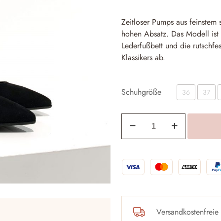
war:
179,00 
Zeitloser Pumps aus feinstem
hohen Absatz. Das Modell ist 
Lederfußbett und die rutschf
Klassikers ab.
Schuhgröße
36
37
Pumps
evaluna
E08
Nero
Menge
Versandkostenfreie 