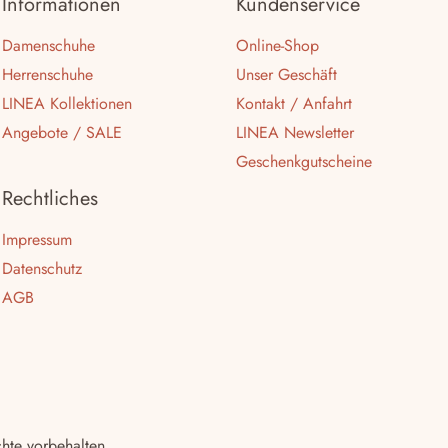
Informationen
Kundenservice
p
t
Damenschuhe
Online-Shop
y
.
Herrenschuhe
Unser Geschäft
LINEA Kollektionen
Kontakt / Anfahrt
Angebote / SALE
LINEA Newsletter
Geschenkgutscheine
Rechtliches
Impressum
Datenschutz
AGB
chte vorbehalten.