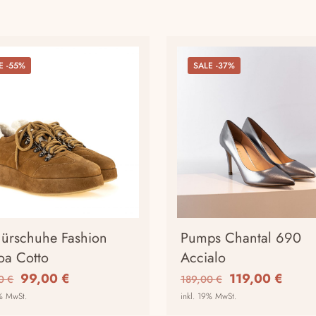
E -55%
SALE -37%
ürschuhe Fashion
Pumps Chantal 690
a Cotto
Accialo
Ursprünglicher
Aktueller
Ursprünglicher
Aktuel
99,00
€
119,00
€
00
€
189,00
€
Preis
Preis
Preis
Preis
9% MwSt.
inkl. 19% MwSt.
war:
ist:
war:
ist: