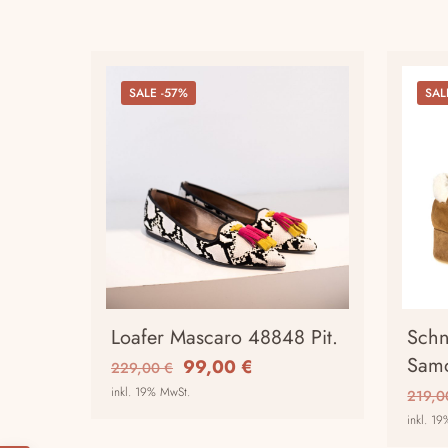
SALE -57%
SAL
Loafer Mascaro 48848 Pit.
Schn
Samo
Ursprünglicher
Aktueller
99,00
€
229,00
€
Preis
Preis
inkl. 19% MwSt.
219,
war:
ist:
inkl. 1
Dieses
229,00 €
99,00 €.