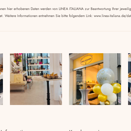
s
hnen hier erhobenen Daten werden von LINEA ITALIANA zur Beantwortung Ihrer jeweili
e
tet. Weitere Informationen entnehmen Sie bitte folgendem Link:
www.linea-italiana.de/da
l
e
a
v
e
t
h
i
s
f
i
e
l
d
e
m