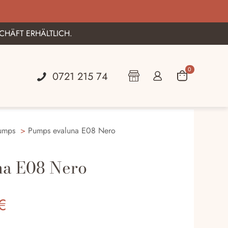
KARLSRUHE
CHÄFT ERHÄLTLICH.
0
0721 215 74
umps
>
Pumps evaluna E08 Nero
na E08 Nero
glicher
Aktueller
€
Preis