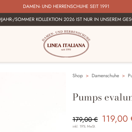
SWAHL AN ITALIENISCHEN DAMEN UND HERRENSHUHEN IN 
JAHR-/SOMMER KOLLEKTION 2026 IST NUR IN UNSEREM GES
Shop
>
Damenschuhe
>
P
Pumps evalu
Ursprün
119,00
179,00
€
Preis
inkl. 19% MwSt.