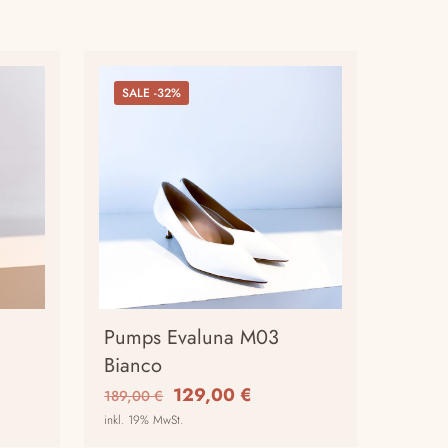
SALE -32%
Pumps Evaluna M03
Bianco
ler
Ursprünglicher
Aktueller
129,00
€
189,00
€
Preis
Preis
inkl. 19% MwSt.
war:
ist: