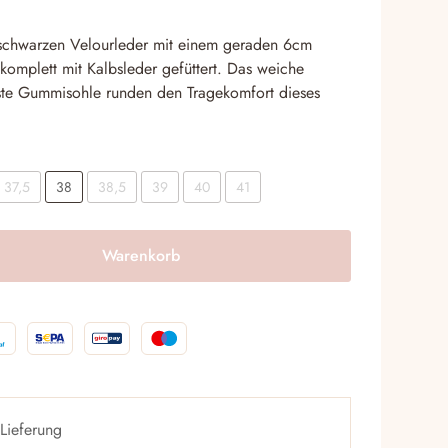
ist:
€
119,00 €.
 schwarzen Velourleder mit einem geraden 6cm
komplett mit Kalbsleder gefüttert. Das weiche
este Gummisohle runden den Tragekomfort dieses
37,5
38
38,5
39
40
41
Warenkorb
Lieferung