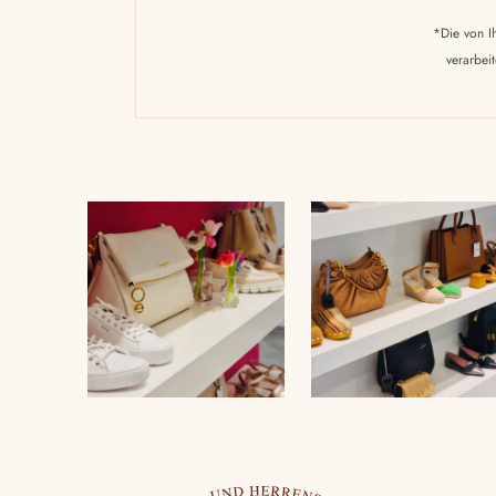
*Die von I
verarbei