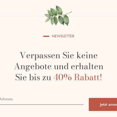
t
Produkt
weist
e
mehrere
ten
Varianten
auf.
Die
NEWSLETTER
nen
Optionen
n
können
auf
Verpassen Sie keine
der
Angebote und erhalten
tseite
Produktseite
t
gewählt
Sie bis zu
40% Rabatt!
n
werden
P
l
e
a