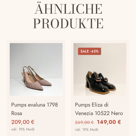
ÄHNLICHE
PRODUKTE
SALE -45%
Pumps evaluna 1798
Pumps Eliza di
Rosa
Venezia 10522 Nero
Ursprünglicher
Aktuel
209,00
€
149,00
€
269,00
€
Preis
Preis
inkl. 19% MwSt.
inkl. 19% MwSt.