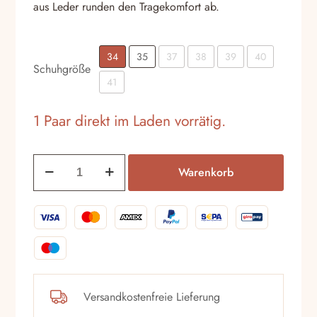
aus Leder runden den Tragekomfort ab.
34
35
37
38
39
40
Schuhgröße
41
1 Paar direkt im Laden vorrätig.
Pumps
Warenkorb
evaluna
5553
Sella
Menge
Versandkostenfreie Lieferung