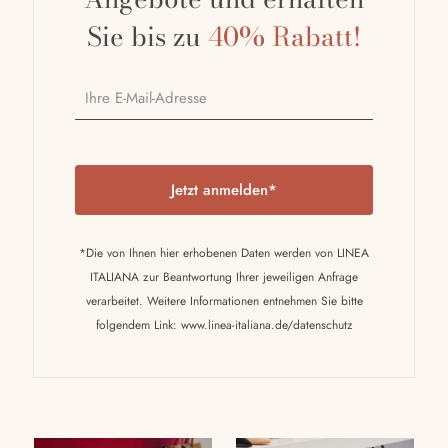
werden
gewählt
Sie bis zu
40% Rabatt!
werden
P
l
e
a
*Die von Ihnen hier erhobenen Daten werden von LINEA
s
ITALIANA zur Beantwortung Ihrer jeweiligen Anfrage
e
verarbeitet. Weitere Informationen entnehmen Sie bitte
l
folgendem Link:
www.linea-italiana.de/datenschutz
e
a
v
e
t