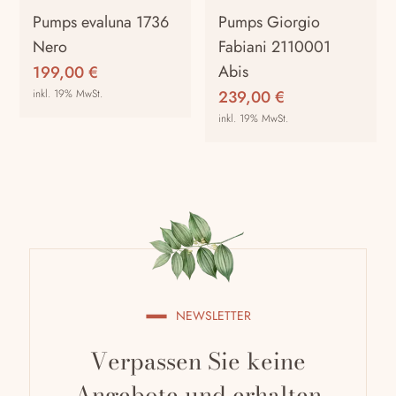
auf
auf
Pumps evaluna 1736
Pumps Giorgio
der
der
Nero
Fabiani 2110001
Produktseite
Produktseite
Abis
199,00
€
gewählt
gewählt
inkl. 19% MwSt.
239,00
€
werden
werden
inkl. 19% MwSt.
Dieses
Produkt
Dieses
weist
Produkt
mehrere
weist
Varianten
mehrere
auf.
Varianten
Die
auf.
Optionen
Die
können
Optionen
NEWSLETTER
auf
können
der
auf
Verpassen Sie keine
Produktseite
der
gewählt
Produktseite
Angebote und erhalten